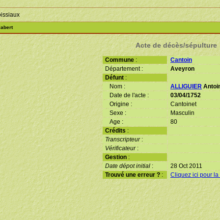
oissiaux
labert
Acte de décès/sépulture
Commune
:
Cantoin
Département :
Aveyron
Défunt
:
Nom :
ALLIGUIER
Antoin
Date de l'acte :
03/04/1752
Origine :
Cantoinet
Sexe :
Masculin
Age :
80
Crédits
:
Transcripteur
:
Vérificateur
:
Gestion
:
Date dépot initial
:
28 Oct 2011
Trouvé une erreur ?
:
Cliquez ici pour la