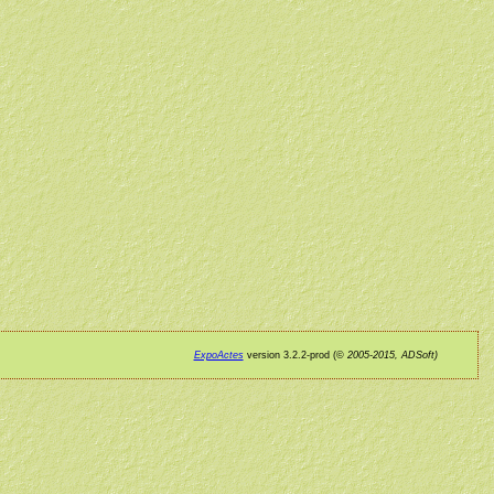
ExpoActes
version 3.2.2-prod (©
2005-2015, ADSoft)