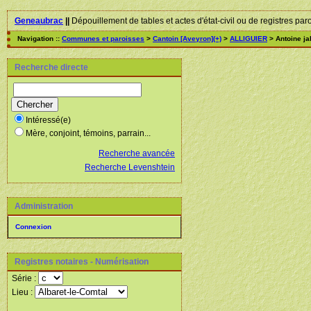
Geneaubrac
||
Dépouillement de tables et actes d'état-civil ou de registres par
Navigation ::
Communes et paroisses
>
Cantoin [Aveyron](+)
>
ALLIGUIER
> Antoine ja
Recherche directe
Intéressé(e)
Mère, conjoint, témoins, parrain...
Recherche avancée
Recherche Levenshtein
Administration
Connexion
Registres notaires - Numérisation
Série :
Lieu :