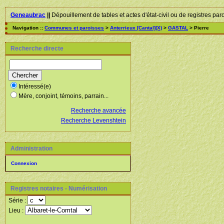
Geneaubrac
||
Dépouillement de tables et actes d'état-civil ou de registres par
Navigation ::
Communes et paroisses
>
Anterrieux [Cantal](X)
>
GASTAL
> Pierre
Recherche directe
Intéressé(e)
Mère, conjoint, témoins, parrain...
Recherche avancée
Recherche Levenshtein
Administration
Connexion
Registres notaires - Numérisation
Série :
Lieu :