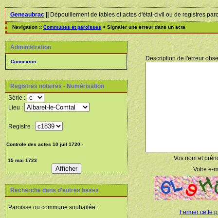
Geneaubrac
||
Dépouillement de tables et actes d'état-civil ou de registres par
Navigation ::
Communes et paroisses
> Signaler une erreur dans un acte
Administration
Description de l'erreur obse
Connexion
Registres notaires - Numérisation
Série :
Lieu :
Registre :
Vos nom et prén
Votre e-ma
Recherche dans d'autres bases
Paroisse ou commune souhaitée :
Fermer cette 