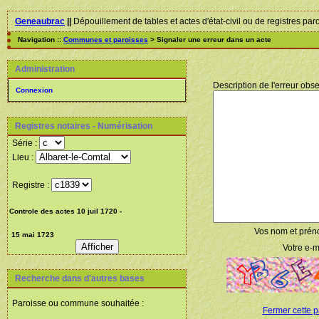
Geneaubrac
||
Dépouillement de tables et actes d'état-civil ou de registres par
Navigation ::
Communes et paroisses
> Signaler une erreur dans un acte
Administration
Description de l'erreur obse
Connexion
Registres notaires - Numérisation
Série :
Lieu :
Registre :
Vos nom et prén
Votre e-ma
Recherche dans d'autres bases
Paroisse ou commune souhaitée :
Fermer cette 