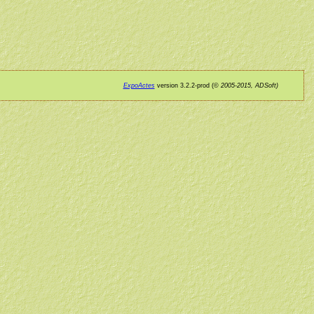
ExpoActes
version 3.2.2-prod (©
2005-2015, ADSoft)