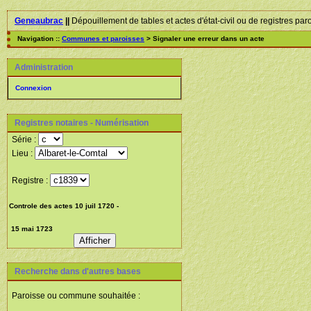
Geneaubrac
||
Dépouillement de tables et actes d'état-civil ou de registres par
Navigation ::
Communes et paroisses
> Signaler une erreur dans un acte
Administration
Connexion
Registres notaires - Numérisation
Série :
Lieu :
Registre :
Recherche dans d'autres bases
Paroisse ou commune souhaitée :