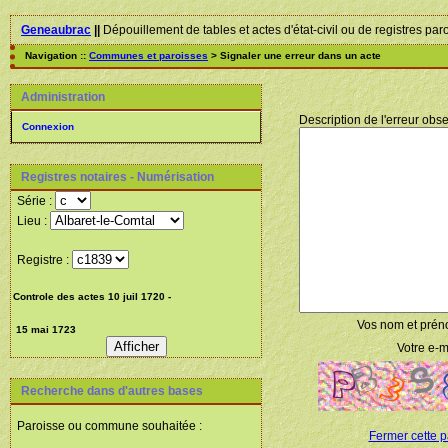
Geneaubrac
||
Dépouillement de tables et actes d'état-civil ou de registres par
Navigation ::
Communes et paroisses
> Signaler une erreur dans un acte
Administration
Description de l'erreur obse
Connexion
Registres notaires - Numérisation
Série :
Lieu :
Registre :
Vos nom et prén
Votre e-ma
Recherche dans d'autres bases
Paroisse ou commune souhaitée :
Fermer cette 