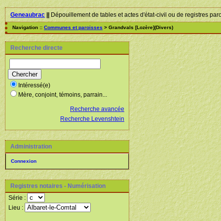
Geneaubrac
||
Dépouillement de tables et actes d'état-civil ou de registres par
Navigation ::
Communes et paroisses
> Grandvals [Lozère](Divers)
Recherche directe
Intéressé(e)
Mère, conjoint, témoins, parrain...
Recherche avancée
Recherche Levenshtein
Administration
Connexion
Registres notaires - Numérisation
Série :
Lieu :