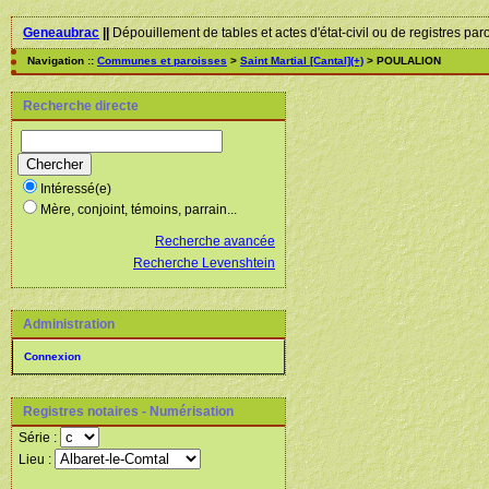
Geneaubrac
||
Dépouillement de tables et actes d'état-civil ou de registres par
Navigation ::
Communes et paroisses
>
Saint Martial [Cantal](+)
> POULALION
Recherche directe
Intéressé(e)
Mère, conjoint, témoins, parrain...
Recherche avancée
Recherche Levenshtein
Administration
Connexion
Registres notaires - Numérisation
Série :
Lieu :