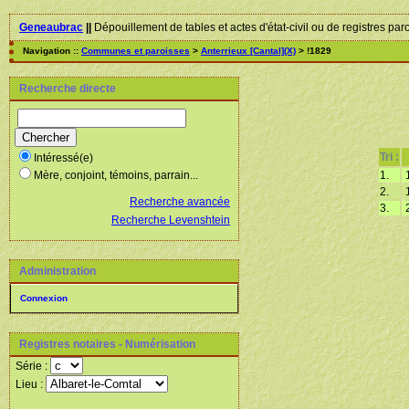
Geneaubrac
||
Dépouillement de tables et actes d'état-civil ou de registres par
Navigation ::
Communes et paroisses
>
Anterrieux [Cantal](X)
> !1829
Recherche directe
Tri :
Intéressé(e)
1.
1
Mère, conjoint, témoins, parrain...
2.
1
Recherche avancée
3.
2
Recherche Levenshtein
Administration
Connexion
Registres notaires - Numérisation
Série :
Lieu :