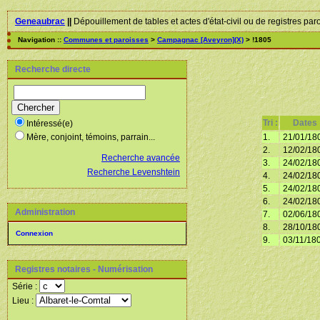
Geneaubrac
||
Dépouillement de tables et actes d'état-civil ou de registres par
Navigation ::
Communes et paroisses
>
Campagnac [Aveyron](X)
> !1805
Recherche directe
Tri :
Dates
Intéressé(e)
1.
21/01/18
Mère, conjoint, témoins, parrain...
2.
12/02/18
Recherche avancée
3.
24/02/18
Recherche Levenshtein
4.
24/02/18
5.
24/02/18
6.
24/02/18
Administration
7.
02/06/18
8.
28/10/18
Connexion
9.
03/11/18
Registres notaires - Numérisation
Série :
Lieu :