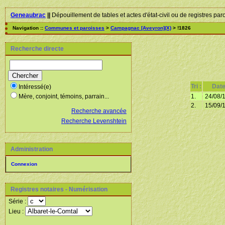
Geneaubrac
||
Dépouillement de tables et actes d'état-civil ou de registres par
Navigation ::
Communes et paroisses
>
Campagnac [Aveyron](X)
> !1826
Recherche directe
Tri :
Dat
Intéressé(e)
1.
24/08/
Mère, conjoint, témoins, parrain...
2.
15/09/
Recherche avancée
Recherche Levenshtein
Administration
Connexion
Registres notaires - Numérisation
Série :
Lieu :