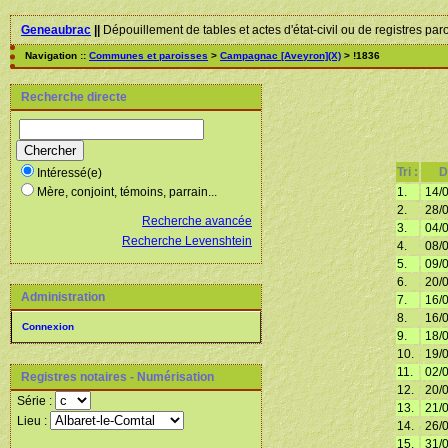
Geneaubrac
||
Dépouillement de tables et actes d'état-civil ou de registres par
Navigation ::
Communes et paroisses
>
Campagnac [Aveyron](X)
> !1836
Recherche directe
Tri :
D
Intéressé(e)
1.
14/
Mère, conjoint, témoins, parrain...
2.
28/
Recherche avancée
3.
04/
Recherche Levenshtein
4.
08/
5.
09/
6.
20/
Administration
7.
16/
8.
16/
Connexion
9.
18/
10.
19/
11.
02/
Registres notaires - Numérisation
12.
20/
Série :
13.
21/
Lieu :
14.
26/
15.
31/