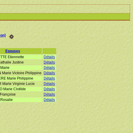
on]
Epouses
E Etiennette
Détails
thalie Justine
Détails
Marie
Détails
arie Victoire Philippine
Détails
E Marie Philippine
Détails
Marie Virginie Lucie
Détails
Marie Clotilde
Détails
rançoise
Détails
Rosalie
Détails