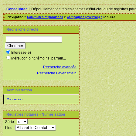
Geneaubrac
||
Dépouillement de tables et actes d'état-civil ou de registres par
Navigation ::
Communes et paroisses
>
Campagnac [Aveyron](X)
> !1847
Recherche directe
Intéressé(e)
Mère, conjoint, témoins, parrain...
Recherche avancée
Recherche Levenshtein
Administration
Connexion
Registres notaires - Numérisation
Série :
Lieu :