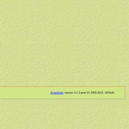
ExpoActes
version 3.2.2-prod (©
2005-2015, ADSoft)