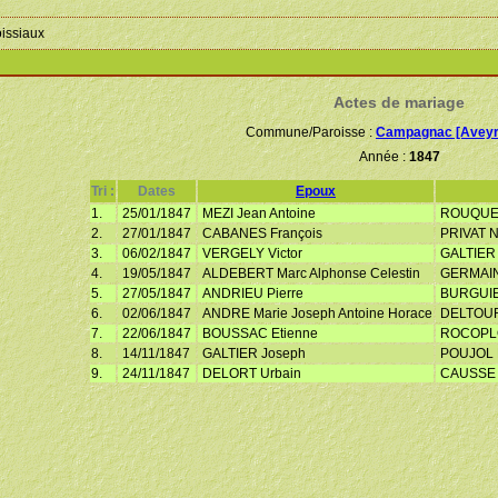
oissiaux
Actes de mariage
Commune/Paroisse :
Campagnac [Aveyr
Année :
1847
Tri :
Dates
Epoux
1.
25/01/1847
MEZI Jean Antoine
ROUQUETT
2.
27/01/1847
CABANES François
PRIVAT Na
3.
06/02/1847
VERGELY Victor
GALTIER 
4.
19/05/1847
ALDEBERT Marc Alphonse Celestin
GERMAIN M
5.
27/05/1847
ANDRIEU Pierre
BURGUIER
6.
02/06/1847
ANDRE Marie Joseph Antoine Horace
DELTOUR 
7.
22/06/1847
BOUSSAC Etienne
ROCOPLO 
8.
14/11/1847
GALTIER Joseph
POUJOL F
9.
24/11/1847
DELORT Urbain
CAUSSE 