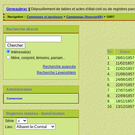
Geneaubrac
||
Dépouillement de tables et actes d'état-civil ou de registres par
Navigation ::
Communes et paroisses
>
Campagnac [Aveyron](X)
> !1857
Recherche directe
Tri :
Dates
Intéressé(e)
1.
28/01/185
Mère, conjoint, témoins, parrain...
2.
11/02/1857
Recherche avancée
3.
22/02/185
Recherche Levenshtein
4.
21/06/185
5.
24/06/185
6.
22/07/185
Administration
7.
27/07/185
8.
22/09/185
Connexion
9.
18/11/1857
10.
13/12/185
Registres notaires - Numérisation
Série :
Lieu :