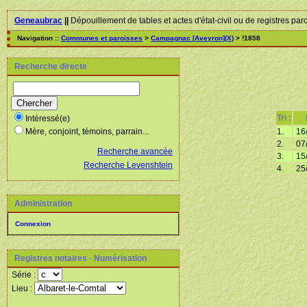
Geneaubrac
||
Dépouillement de tables et actes d'état-civil ou de registres par
Navigation ::
Communes et paroisses
>
Campagnac [Aveyron](X)
> !1858
Recherche directe
Tri :
Intéressé(e)
1.
16
Mère, conjoint, témoins, parrain...
2.
07
Recherche avancée
3.
15
Recherche Levenshtein
4.
25
Administration
Connexion
Registres notaires - Numérisation
Série :
Lieu :