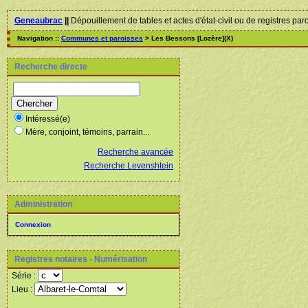
Geneaubrac
||
Dépouillement de tables et actes d'état-civil ou de registres par
Navigation ::
Communes et paroisses
> Les Bessons [Lozère](X)
Recherche directe
Intéressé(e)
Mère, conjoint, témoins, parrain...
Recherche avancée
Recherche Levenshtein
Administration
Connexion
Registres notaires - Numérisation
Série :
Lieu :