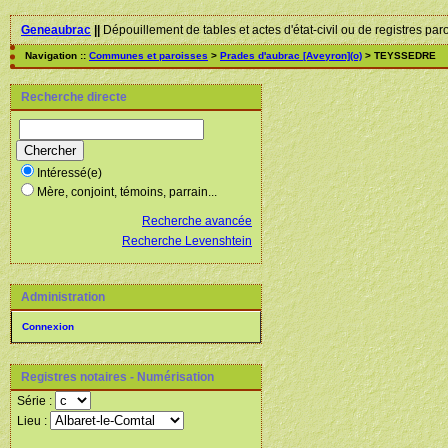
Geneaubrac
||
Dépouillement de tables et actes d'état-civil ou de registres par
Navigation ::
Communes et paroisses
>
Prades d'aubrac [Aveyron](o)
> TEYSSEDRE
Recherche directe
Intéressé(e)
Mère, conjoint, témoins, parrain...
Recherche avancée
Recherche Levenshtein
Administration
Connexion
Registres notaires - Numérisation
Série :
Lieu :