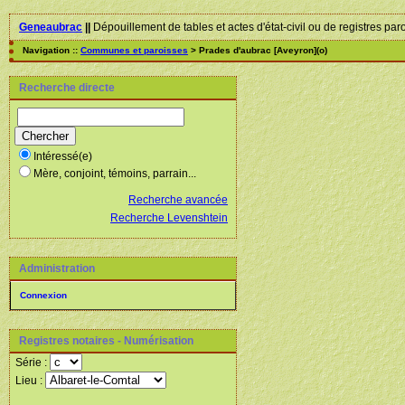
Geneaubrac
||
Dépouillement de tables et actes d'état-civil ou de registres par
Navigation ::
Communes et paroisses
> Prades d'aubrac [Aveyron](o)
Recherche directe
Intéressé(e)
Mère, conjoint, témoins, parrain...
Recherche avancée
Recherche Levenshtein
Administration
Connexion
Registres notaires - Numérisation
Série :
Lieu :