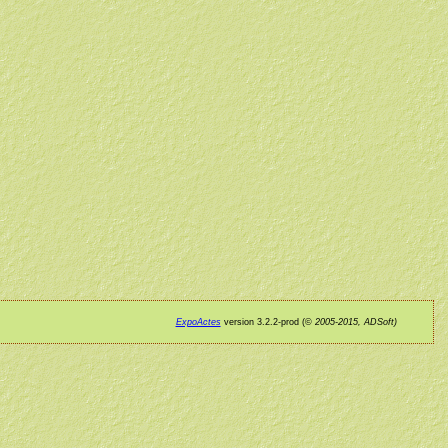
ExpoActes
version 3.2.2-prod (©
2005-2015, ADSoft)