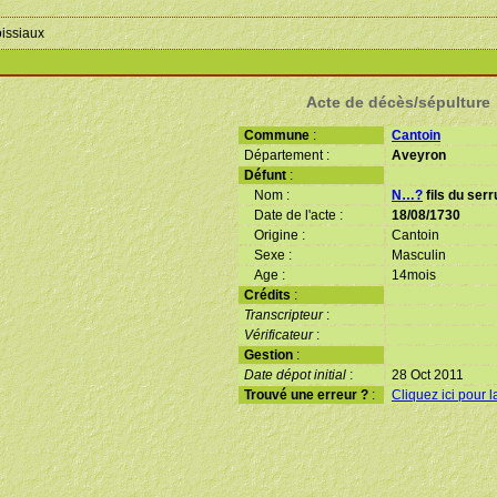
oissiaux
Acte de décès/sépulture
Commune
:
Cantoin
Département :
Aveyron
Défunt
:
Nom :
N…?
fils du serr
Date de l'acte :
18/08/1730
Origine :
Cantoin
Sexe :
Masculin
Age :
14mois
Crédits
:
Transcripteur
:
Vérificateur
:
Gestion
:
Date dépot initial
:
28 Oct 2011
Trouvé une erreur ?
:
Cliquez ici pour l