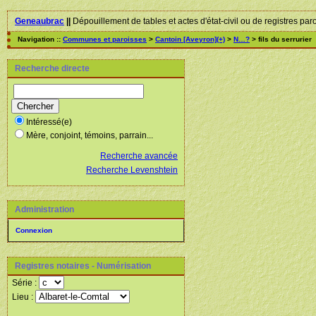
Geneaubrac
||
Dépouillement de tables et actes d'état-civil ou de registres par
Navigation ::
Communes et paroisses
>
Cantoin [Aveyron](+)
>
N…?
> fils du serrurier
Recherche directe
Intéressé(e)
Mère, conjoint, témoins, parrain...
Recherche avancée
Recherche Levenshtein
Administration
Connexion
Registres notaires - Numérisation
Série :
Lieu :