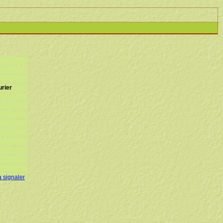
urier
a signaler