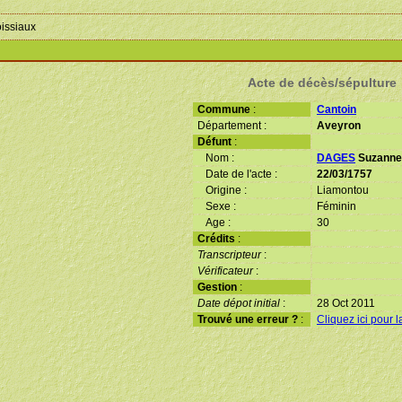
oissiaux
Acte de décès/sépulture
Commune
:
Cantoin
Département :
Aveyron
Défunt
:
Nom :
DAGES
Suzanne
Date de l'acte :
22/03/1757
Origine :
Liamontou
Sexe :
Féminin
Age :
30
Crédits
:
Transcripteur
:
Vérificateur
:
Gestion
:
Date dépot initial
:
28 Oct 2011
Trouvé une erreur ?
:
Cliquez ici pour l