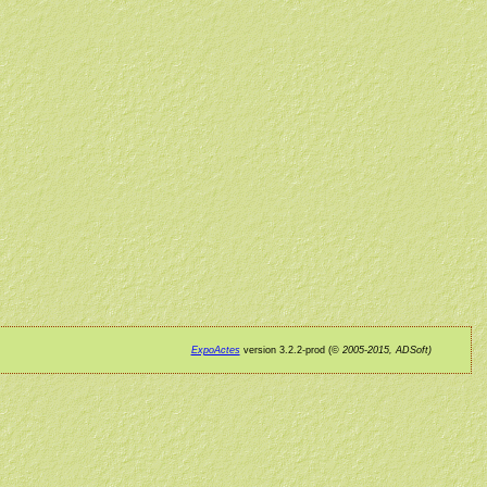
ExpoActes
version 3.2.2-prod (©
2005-2015, ADSoft)