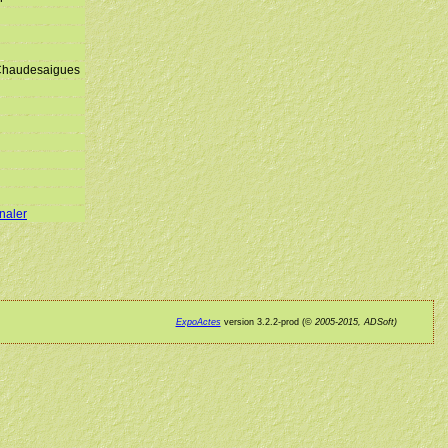
Chaudesaigues
gnaler
ExpoActes
version 3.2.2-prod (©
2005-2015, ADSoft)