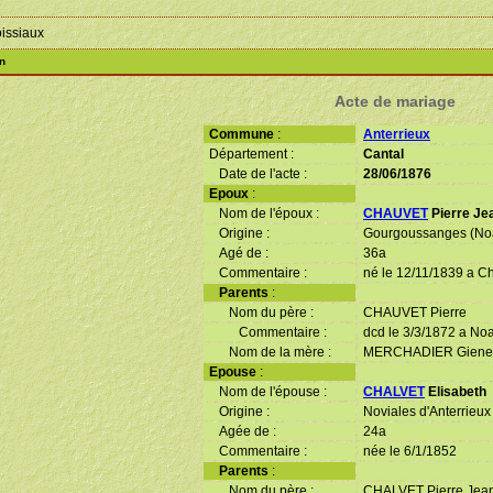
oissiaux
n
Acte de mariage
Commune
:
Anterrieux
Département :
Cantal
Date de l'acte :
28/06/1876
Epoux
:
Nom de l'époux :
CHAUVET
Pierre Je
Origine :
Gourgoussanges (No
Agé de :
36a
Commentaire :
né le 12/11/1839 a C
Parents
:
Nom du père :
CHAUVET Pierre
Commentaire :
dcd le 3/3/1872 a No
Nom de la mère :
MERCHADIER Giene
Epouse
:
Nom de l'épouse :
CHALVET
Elisabeth
Origine :
Noviales d'Anterrieux
Agée de :
24a
Commentaire :
née le 6/1/1852
Parents
:
Nom du père :
CHALVET Pierre Jea