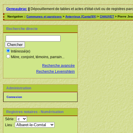
Geneaubrac
||
Dépouillement de tables et actes d'état-civil ou de registres par
Navigation ::
Communes et paroisses
>
Anterrieux [Cantal](X)
>
CHAUVET
> Pierre Jea
Recherche directe
Intéressé(e)
Mère, conjoint, témoins, parrain...
Recherche avancée
Recherche Levenshtein
Administration
Connexion
Registres notaires - Numérisation
Série :
Lieu :