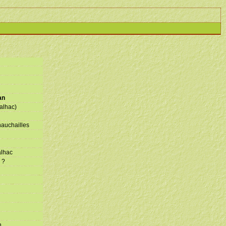
an
alhac)
hauchailles
alhac
 ?
n