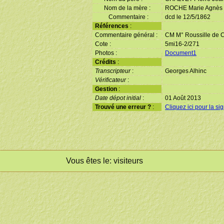
Nom de la mère :
ROCHE Marie Agnès
Commentaire :
dcd le 12/5/1862
Références
:
Commentaire général :
CM M° Roussille de 
Cote :
5mi16-2/271
Photos :
Document1
Crédits
:
Transcripteur
:
Georges Alhinc
Vérificateur
:
Gestion
:
Date dépot initial
:
01 Août 2013
Trouvé une erreur ?
:
Cliquez ici pour la si
Vous êtes le:
visiteurs