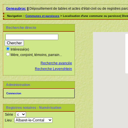
Geneaubrac
||
Dépouillement de tables et actes d'état-civil ou de registres par
Navigation ::
Communes et paroisses
> Localisation d'une commune ou paroisse( Distr
Recherche directe
Intéressé(e)
Mère, conjoint, témoins, parrain...
Recherche avancée
Recherche Levenshtein
Administration
Connexion
Registres notaires - Numérisation
Série :
Lieu :