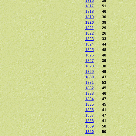
1816
39
1817
51
1818
46
1819
30
1820
38
1821
29
1822
26
1823
33
1824
44
1825
48
1826
40
1827
39
1828
38
1829
49
1830
43
1831
53
1832
45
1833
46
1834
47
1835
45
1836
41
1837
47
1838
41
1839
50
1840
50