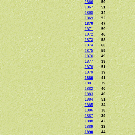
1866
59
1867
51
1868
34
1869
52
1870
47
1871
59
1872
46
1873
58
1874
60
1875
59
1876
49
1877
39
1878
51
1879
39
1880
41
1881
39
1882
40
1883
40
1884
51
1885
34
1886
38
1887
39
1888
42
1889
33
1890
44