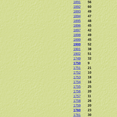
1891
56
1892
60
1893
49
1894
47
1895
48
1896
45
1897
42
1898
49
1899
45
1900
52
1901
38
1902
51
1749
32
1750
9
1751
21
1752
10
1753
18
1754
16
1755
25
1756
20
1757
11
1758
26
1759
20
1760
23
1761
30