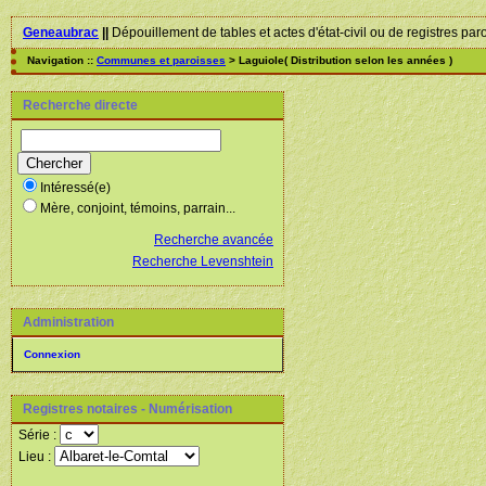
Geneaubrac
||
Dépouillement de tables et actes d'état-civil ou de registres par
Navigation ::
Communes et paroisses
> Laguiole( Distribution selon les années )
Recherche directe
Intéressé(e)
Mère, conjoint, témoins, parrain...
Recherche avancée
Recherche Levenshtein
Administration
Connexion
Registres notaires - Numérisation
Série :
Lieu :