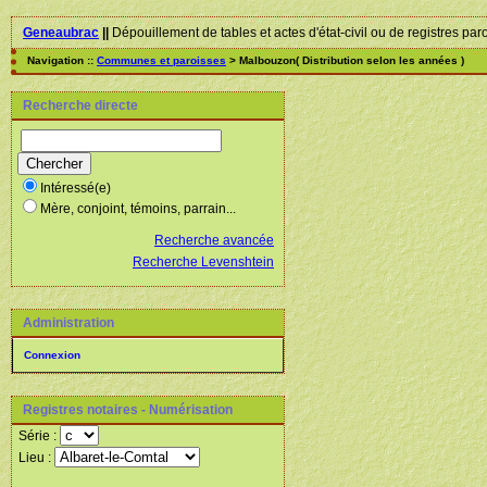
Geneaubrac
||
Dépouillement de tables et actes d'état-civil ou de registres par
Navigation ::
Communes et paroisses
> Malbouzon( Distribution selon les années )
Recherche directe
Intéressé(e)
Mère, conjoint, témoins, parrain...
Recherche avancée
Recherche Levenshtein
Administration
Connexion
Registres notaires - Numérisation
Série :
Lieu :