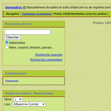
Geneaubrac
||
Dépouillement de tables et actes d'état-civil ou de registres par
Navigation ::
Communes et paroisses
> Poilus 14/18( Distribution selon les années )
Poilus 14/
Recherche directe
Intéressé(e)
Mère, conjoint, témoins, parrain...
Recherche avancée
Recherche Levenshtein
Administration
Connexion
Registres notaires - Numérisation
Série :
Lieu :