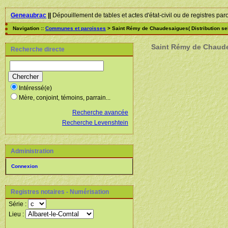
Geneaubrac
||
Dépouillement de tables et actes d'état-civil ou de registres par
Navigation ::
Communes et paroisses
> Saint Rémy de Chaudesaigues( Distribution se
Saint Rémy de Chaudes
Recherche directe
Intéressé(e)
Mère, conjoint, témoins, parrain...
Recherche avancée
Recherche Levenshtein
Administration
Connexion
Registres notaires - Numérisation
Série :
Lieu :