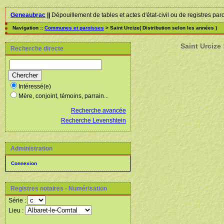
Geneaubrac
||
Dépouillement de tables et actes d'état-civil ou de registres par
Navigation ::
Communes et paroisses
> Saint Urcize( Distribution selon les années )
Saint Urcize
Recherche directe
Intéressé(e)
Mère, conjoint, témoins, parrain...
Recherche avancée
Recherche Levenshtein
Administration
Connexion
Registres notaires - Numérisation
Série :
Lieu :