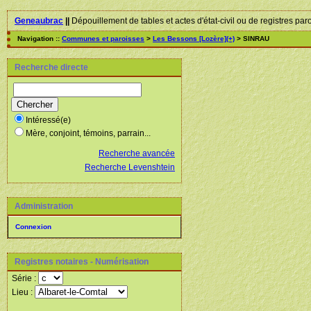
Geneaubrac
||
Dépouillement de tables et actes d'état-civil ou de registres par
Navigation ::
Communes et paroisses
>
Les Bessons [Lozère](+)
> SINRAU
Recherche directe
Intéressé(e)
Mère, conjoint, témoins, parrain...
Recherche avancée
Recherche Levenshtein
Administration
Connexion
Registres notaires - Numérisation
Série :
Lieu :