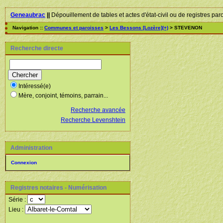
Geneaubrac
||
Dépouillement de tables et actes d'état-civil ou de registres par
Navigation ::
Communes et paroisses
>
Les Bessons [Lozère](+)
> STEVENON
Recherche directe
Intéressé(e)
Mère, conjoint, témoins, parrain...
Recherche avancée
Recherche Levenshtein
Administration
Connexion
Registres notaires - Numérisation
Série :
Lieu :