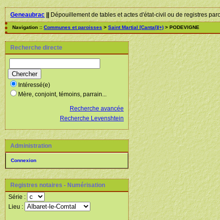
Geneaubrac
||
Dépouillement de tables et actes d'état-civil ou de registres par
Navigation ::
Communes et paroisses
>
Saint Martial [Cantal](+)
> PODEVIGNE
Recherche directe
Intéressé(e)
Mère, conjoint, témoins, parrain...
Recherche avancée
Recherche Levenshtein
Administration
Connexion
Registres notaires - Numérisation
Série :
Lieu :