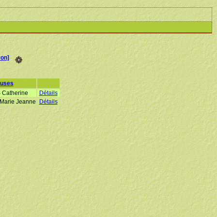
on]
uses
Catherine
Détails
arie Jeanne
Détails