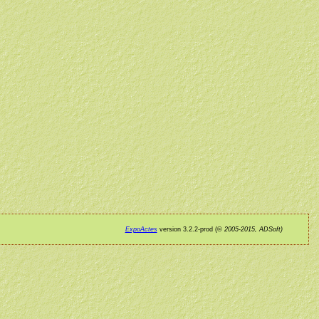
ExpoActes
version 3.2.2-prod (©
2005-2015, ADSoft)