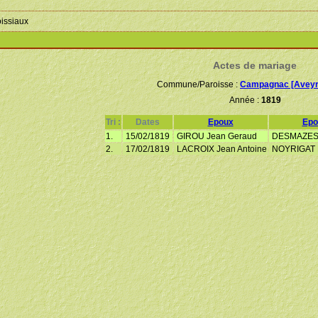
oissiaux
Actes de mariage
Commune/Paroisse :
Campagnac [Aveyr
Année :
1819
Tri :
Dates
Epoux
Epo
1.
15/02/1819
GIROU Jean Geraud
DESMAZES 
2.
17/02/1819
LACROIX Jean Antoine
NOYRIGAT M