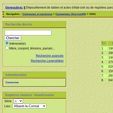
Geneaubrac
||
Dépouillement de tables et actes d'état-civil ou de registres par
Navigation ::
Communes et paroisses
>
Campagnac [Aveyron](X)
> !1831
Recherche directe
Tri :
Intéressé(e)
1.
19/
Mère, conjoint, témoins, parrain...
2.
29/
Recherche avancée
3.
14/
Recherche Levenshtein
4.
27/
5.
02/
6.
15/
Administration
7.
28/
8.
04/
Connexion
Registres notaires - Numérisation
Série :
Lieu :