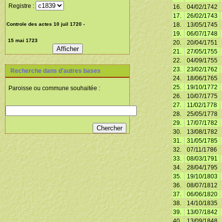
Registre :
16.
04/02/1742
17.
26/02/1743
18.
13/05/1745
19.
06/07/1748
20.
20/04/1751
21.
27/05/1755
22.
04/09/1755
23.
23/02/1762
Recherche dans d'autres bases
24.
18/06/1765
25.
19/10/1772
Paroisse ou commune souhaitée :
26.
10/07/1775
27.
11/02/1778
28.
25/05/1778
29.
17/07/1782
30.
13/08/1782
31.
31/05/1785
32.
07/11/1786
33.
08/03/1791
34.
28/04/1795
35.
19/10/1803
36.
08/07/1812
37.
06/06/1820
38.
14/10/1835
39.
13/07/1842
40.
13/09/1848