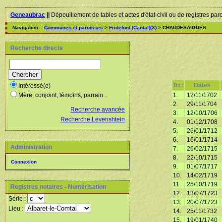
Geneaubrac
||
Dépouillement de tables et actes d'état-civil ou de registres par
Navigation ::
Communes et paroisses
>
Fridefont [Cantal](X)
> CHAUDESAIGUES
Recherche directe
Tri :
Dates
Intéressé(e)
1.
12/11/1702
Mère, conjoint, témoins, parrain...
2.
29/11/1704
Recherche avancée
3.
12/10/1706
Recherche Levenshtein
4.
01/12/1708
5.
26/01/1712
6.
16/01/1714
Administration
7.
26/02/1715
8.
22/10/1715
Connexion
9.
01/07/1717
10.
14/02/1719
11.
25/10/1719
Registres notaires - Numérisation
12.
13/07/1723
Série :
13.
20/07/1723
Lieu :
14.
25/11/1732
15.
19/01/1740