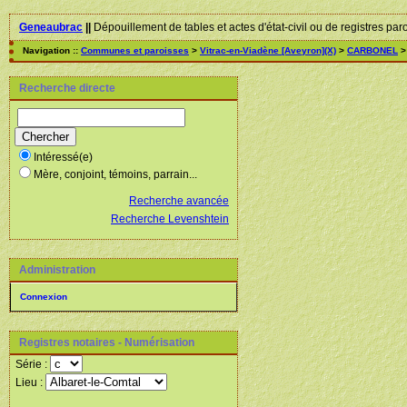
Geneaubrac
||
Dépouillement de tables et actes d'état-civil ou de registres par
Navigation ::
Communes et paroisses
>
Vitrac-en-Viadène [Aveyron](X)
>
CARBONEL
>
Recherche directe
Intéressé(e)
Mère, conjoint, témoins, parrain...
Recherche avancée
Recherche Levenshtein
Administration
Connexion
Registres notaires - Numérisation
Série :
Lieu :