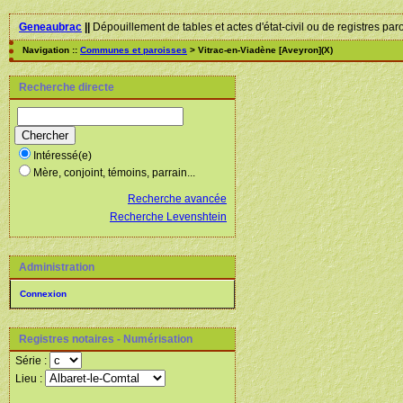
Geneaubrac
||
Dépouillement de tables et actes d'état-civil ou de registres par
Navigation ::
Communes et paroisses
> Vitrac-en-Viadène [Aveyron](X)
Recherche directe
Intéressé(e)
Mère, conjoint, témoins, parrain...
Recherche avancée
Recherche Levenshtein
Administration
Connexion
Registres notaires - Numérisation
Série :
Lieu :