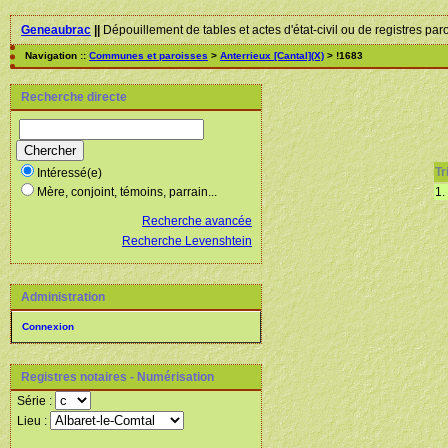
Geneaubrac
||
Dépouillement de tables et actes d'état-civil ou de registres par
Navigation ::
Communes et paroisses
>
Anterrieux [Cantal](X)
> !1683
Recherche directe
Tri
Intéressé(e)
1.
Mère, conjoint, témoins, parrain...
Recherche avancée
Recherche Levenshtein
Administration
Connexion
Registres notaires - Numérisation
Série :
Lieu :