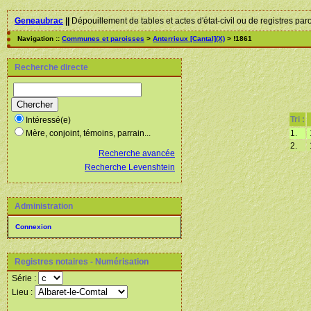
Geneaubrac
||
Dépouillement de tables et actes d'état-civil ou de registres par
Navigation ::
Communes et paroisses
>
Anterrieux [Cantal](X)
> !1861
Recherche directe
Tri :
Intéressé(e)
1.
Mère, conjoint, témoins, parrain...
2.
Recherche avancée
Recherche Levenshtein
Administration
Connexion
Registres notaires - Numérisation
Série :
Lieu :