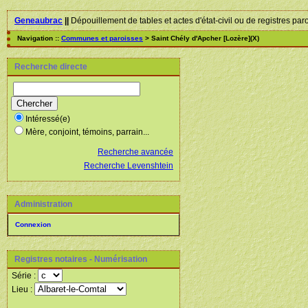
Geneaubrac
||
Dépouillement de tables et actes d'état-civil ou de registres par
Navigation ::
Communes et paroisses
> Saint Chély d'Apcher [Lozère](X)
Recherche directe
Intéressé(e)
Mère, conjoint, témoins, parrain...
Recherche avancée
Recherche Levenshtein
Administration
Connexion
Registres notaires - Numérisation
Série :
Lieu :