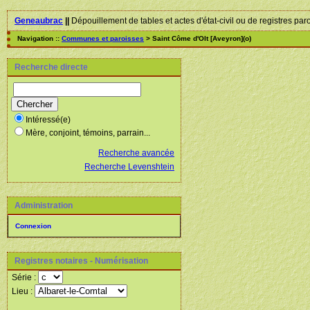
Geneaubrac
||
Dépouillement de tables et actes d'état-civil ou de registres par
Navigation ::
Communes et paroisses
> Saint Côme d'Olt [Aveyron](o)
Recherche directe
Intéressé(e)
Mère, conjoint, témoins, parrain...
Recherche avancée
Recherche Levenshtein
Administration
Connexion
Registres notaires - Numérisation
Série :
Lieu :